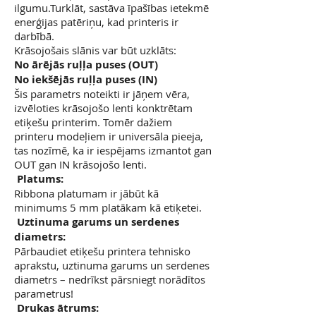
ilgumu.Turklāt, sastāva īpašības ietekmē
enerģijas patēriņu, kad printeris ir
darbībā.
Krāsojošais slānis var būt uzklāts:
No ārējās ruļļa puses (OUT)
No iekšējās ruļļa puses (IN)
Šis parametrs noteikti ir jāņem vēra,
izvēloties krāsojošo lenti konktrētam
etiķešu printerim. Tomēr dažiem
printeru modeļiem ir universāla pieeja,
tas nozīmē, ka ir iespējams izmantot gan
OUT gan IN krāsojošo lenti.
Platums:
Ribbona platumam ir jābūt kā
minimums 5 mm platākam kā etiķetei.
Uztinuma garums un serdenes
diametrs:
Pārbaudiet etiķešu printera tehnisko
aprakstu, uztinuma garums un serdenes
diametrs – nedrīkst pārsniegt norādītos
parametrus!
Drukas ātrums: