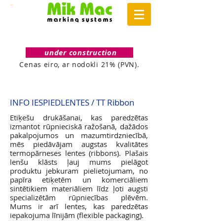
under construction
Cenas eiro, ar nodokli 21% (PVN).
INFO IESPIEDLENTES / TT Ribbon
Etiķešu drukāšanai, kas paredzētas
izmantot rūpnieciskā ražošanā, dažādos
pakalpojumos un mazumtirdzniecībā,
mēs piedāvājam augstas kvalitātes
termopārneses lentes (ribbons). Plašais
lenšu klāsts ļauj mums pielāgot
produktu jebkuram pielietojumam, no
papīra etiķetēm un komerciāliem
sintētikiem materiāliem līdz ļoti augsti
specializētām rūpniecības plēvēm.
Mums ir arī lentes, kas paredzētas
iepakojuma līnijām (flexible packaging).