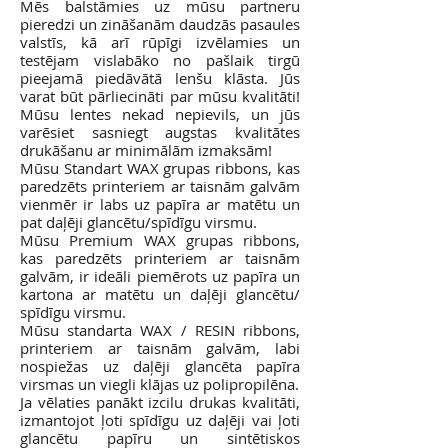
Mēs balstāmies uz mūsu partneru
pieredzi un zināšanām daudzās pasaules
valstīs, kā arī rūpīgi izvēlamies un
testējam vislabāko no pašlaik tirgū
pieejamā piedāvātā lenšu klāsta. Jūs
varat būt pārliecināti par mūsu kvalitāti!
Mūsu lentes nekad nepievils, un jūs
varēsiet sasniegt augstas kvalitātes
drukāšanu ar minimālām izmaksām!
Mūsu Standart WAX grupas ribbons, kas
paredzēts printeriem ar taisnām galvām
vienmēr ir labs uz papīra ar matētu un
pat daļēji glancētu/spīdīgu virsmu.
Mūsu Premium WAX grupas ribbons,
kas paredzēts printeriem ar taisnām
galvām, ir ideāli piemērots uz papīra un
kartona ar matētu un daļēji glancētu/
spīdīgu virsmu.
Mūsu standarta WAX / RESIN ribbons,
printeriem ar taisnām galvām, labi
nospiežas uz daļēji glancēta papīra
virsmas un viegli klājas uz polipropilēna.
Ja vēlaties panākt izcilu drukas kvalitāti,
izmantojot ļoti spīdīgu uz daļēji vai ļoti
glancētu papīru un sintētiskos