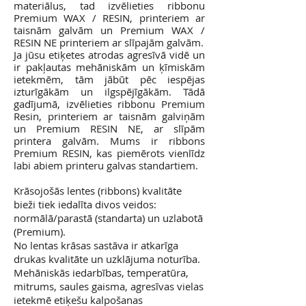
materiālus, tad izvēlieties ribbonu
Premium WAX / RESIN, printeriem ar
taisnām galvām un Premium WAX /
RESIN NE printeriem ar slīpajām galvām.
Ja jūsu etiķetes atrodas agresīvā vidē un
ir pakļautas mehāniskām un ķīmiskām
ietekmēm, tām jābūt pēc iespējas
izturīgākām un ilgspējīgākām. Tādā
gadījumā, izvēlieties ribbonu Premium
Resin, printeriem ar taisnām galviņām
un Premium RESIN NE, ar slīpām
printera galvām. Mums ir ribbons
Premium RESIN, kas piemērots vienlīdz
labi abiem printeru galvas standartiem.
Krāsojošās lentes (ribbons) kvalitāte
bieži tiek iedalīta divos veidos:
normālā/parastā (standarta) un uzlabotā
(Premium).
No lentas krāsas sastāva ir atkarīga
drukas kvalitāte un uzklājuma noturība.
Mehāniskās iedarbības, temperatūra,
mitrums, saules gaisma, agresīvas vielas
ietekmē etiķešu kalpošanas