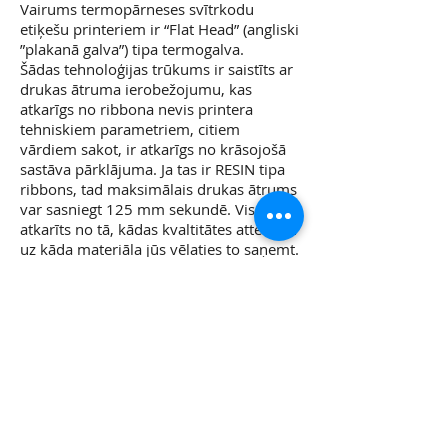
Vairums termopārneses svītrkodu
etiķešu printeriem ir “Flat Head” (angliski
”plakanā galva”) tipa termogalva.
Šādas tehnoloģijas trūkums ir saistīts ar
drukas ātruma ierobežojumu, kas
atkarīgs no ribbona nevis printera
tehniskiem parametriem, citiem
vārdiem sakot, ir atkarīgs no krāsojošā
sastāva pārklājuma. Ja tas ir RESIN tipa
ribbons, tad maksimālais drukas ātrums
var sasniegt 125 mm sekundē. Viss
atkarīts no tā, kādas kvaltitātes attēlu un
uz kāda materiāla jūs vēlaties to saņemt.
Ar termogalvas tipu “Near Edge”(angliski
“tuvākā mala”), drukas ātrums netiek
samazināts ribbona pārklājuma dēļ. Kā
arī samazinātā berze viecina ilgāku
termogalvas kalpošanas laiku.
Dažādiem termogalvu tipiem tiek
pielietotas dažāda tipa krāsojošās lentas!
Ja vēlaties uzdrukāt augstas kvaltitātes
TEKSTILA iešujāmās etiķetes uz satīna