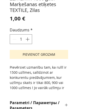
Marķešanas etiķetes
TEXTILE, Zilas
Cena
1,00 €
Daudzums
*
PIEVIENOT GROZAM
Pievērsiet uzmanību tam, ka rullī ir
1500 uzlīmes, salīdzinot ar
konkurentu piedāvājumiem, kur
uzlīmju skaits ir tikai 800, 900 vai
1000 uzlīmes ! Jo vairāk uzlīmju ir
rullī, jo retāk būs jāpārtauc darbs
jaunu ruļļu nomaiņai !
Parametri / Параметры /
Обратите внимание, что в рулоне
Parameters
1500 наклеек, а не 800, 900 или