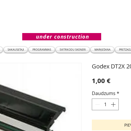
under construction
SAKAUSĒTĀJI
PROGRAMMAS
SVĪTRKODU SKENERI
MARĶĒŠANA
PRETZĀDZ
Godex DT2X 20
Cena
1,00 €
Daudzums
*
PI