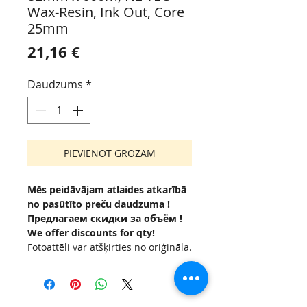
Wax-Resin, Ink Out, Core
25mm
Cena
21,16 €
Daudzums
*
PIEVIENOT GROZAM
Mēs peidāvājam atlaides atkarībā
no pasūtīto preču daudzuma !
Предлагаем скидки за объём !
We offer discounts for qty!
Fotoattēli var atšķirties no oriģināla.
Фото может отличаться от
оригинала.
Ja vēlaties citu ruļļa platumu un
garumu, sazinieties ar mūsu biroju.