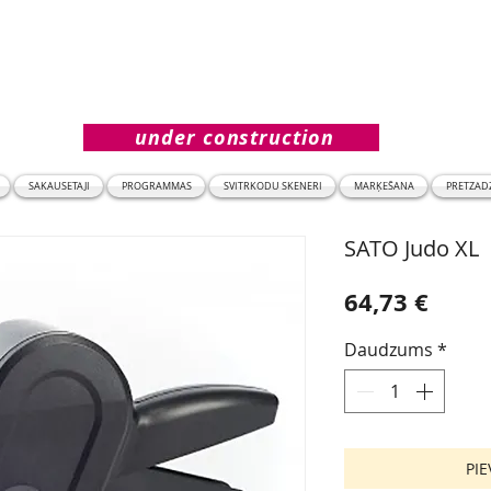
under construction
SAKAUSĒTĀJI
PROGRAMMAS
SVĪTRKODU SKENERI
MARĶĒŠANA
PRETZĀDZ
SATO Judo XL
Cena
64,73 €
Daudzums
*
PI