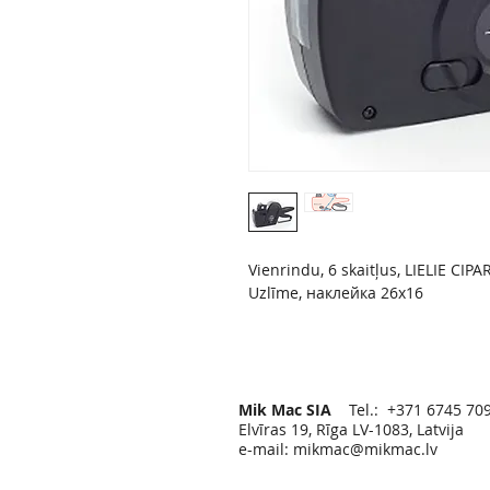
Vienrindu, 6 skaitļus, LIELIE CI
Uzlīme, наклейка 26х16
Mik Mac SIA
Tel.: +371 6745 70
Elvīras 19, Rīga LV-1083, Latvija
e-mail:
mikmac@mikmac.lv